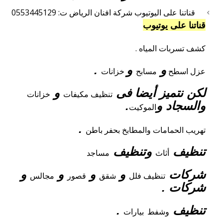
قناتنا على اليوتيوب شركة افنان الرياض ت: 0553445129
قناتنا على يوتيوب
كشف تسربات المياه .
و
و
.
عزل
اسطح
مسابح
خزانات
لكن نتميز أيضا فى
و
تنظيف
مكيفات
خزانات
والسجاد و
.
الموكيت
.
تهريب الحمامات والمطابخ بحفر باطن
تنظيف
وتنظيف
أثاث
مساجد
شركات
و
و
و
و
تنظيف فلل
شقق
قصور
مجالس
شركات .
تنظيف
.
وشفط
بيارات