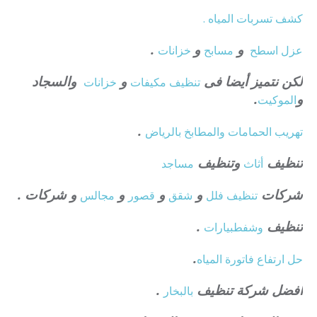
كشف تسربات المياه .
و
و
.
عزل
اسطح
مسابح
خزانات
لكن نتميز أيضا فى
و
والسجاد
تنظيف
مكيفات
خزانات
و
.
الموكيت
.
تهريب الحمامات والمطابخ بالرياض
تنظيف
وتنظيف
أثاث
مساجد
شركات
و
و
و
و شركات .
تنظيف فلل
شقق
قصور
مجالس
تنظيف
.
وشفط
بيارات
.
حل ارتفاع فاتورة المياه
افضل شركة تنظيف
.
بالبخار