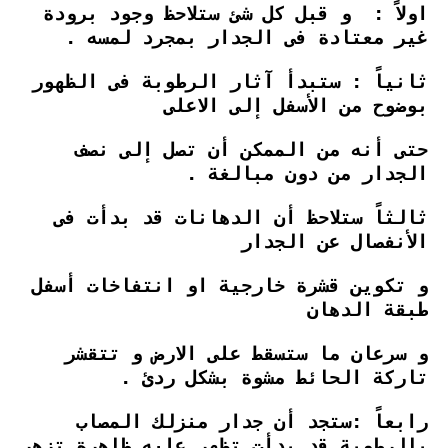
اولاً : و قبل كل شئ ستلاحظ وجود برودة
غير معتادة فى الجدار بمجرد لمسه .
ثانياً : ستبدأ آثار الرطوبة فى الظهور
بوضوح من الأسفل إلى الاعلى
حتى أنه من الممكن أن تصل إلى نصف
الجدار من دون مبالغة .
ثالثاً ستلاحظ أن الدهانات قد بدأت فى
الأنفصال عن الجدار
و تكوين قشرة خارجية او انتفاخات أسفل
طبقة الدهان
و سرعان ما ستسقط على الارض و تتقشر
تاركة الحائط مشوة بشكل ردئ .
رابعاً :ستجد أن جدار منزلك المصاب
بالرطوبة قد بدأت تظهر عليه ظاهرة تزهر