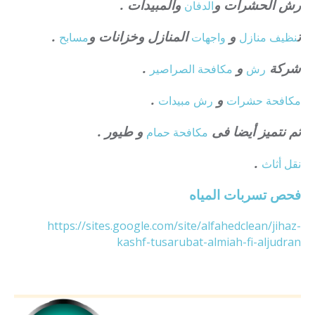
رش الحشرات و
والمبيدات .
الدفان
ت
و
المنازل وخزانات و
.
نظيف منازل
واجهات
مسابح
شركة
و
.
رش
مكافحة الصراصير
و
.
مكافحة حشرات
رش مبيدات
ثم نتميز أيضا فى
و طيور .
مكافحة حمام
.
نقل أثاث
فحص تسربات المياه
https://sites.google.com/site/alfahedclean/jihaz-
kashf-tusarubat-almiah-fi-aljudran