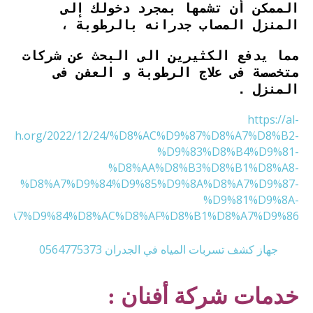
الممكن أن تشمها بمجرد دخولك إلى
المنزل المصاب جدرانه بالرطوبة ،
مما يدفع الكثيرين الى البحث عن شركات
متخصصة فى علاج الرطوبة و العفن فى
المنزل .
https://al-
zirah.org/2022/12/24/%D8%AC%D9%87%D8%A7%D8%B2-
%D9%83%D8%B4%D9%81-
%D8%AA%D8%B3%D8%B1%D8%A8-
%D8%A7%D9%84%D9%85%D9%8A%D8%A7%D9%87-
%D9%81%D9%8A-
%A7%D9%84%D8%AC%D8%AF%D8%B1%D8%A7%D9%86/
جهاز كشف تسربات المياه في الجدران 0564775373
خدمات شركة أفنان :