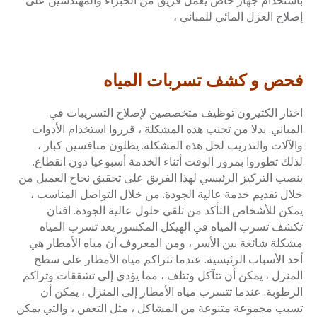
باستخدام جهاز خاص يعمل فريق من الخبراء والمهندسين على
إصلاح العزل المائي للمباني ،
فحص و كشف تسربات المياه
اختار الكثيرون توظيف متخصصين لإصلاح التسريبات في
المباني. بدلا من تجنب هذه المشكلة ، قرروا استخدام الأدوات
والآلات والتدريب لحل هذه المشكلة. يظلون منافسين كبار ،
لذلك تطوروا بمرور الوقت أثناء الخدمة أسبوعيا دون انقطاع.
ينصب التركيز الرئيسي لهذا الفريق على تحقيق نجاح العميل من
خلال تقديم خدمة عالية الجودة. من خلال التواصل المناسب ،
يمكن للأشخاص التأكد من تلقي حلول عالية الجودة. افنان
تكشف تسرب المياه في الهيكل المكسور يعد تسرب المياه
مشكلة شائعة بين الأسر ، ومن المعروف أن مياه الأمطار هي
أحد الأسباب الرئيسية. عندما تتراكم مياه الأمطار على سطح
المنزل ، يمكن أن تتآكل وتتلف ، مما يؤدي إلى تشققات وتراكم
الرطوبة. عندما تتسرب مياه الأمطار إلى المنزل ، يمكن أن
تسبب مجموعة متنوعة من المشاكل ، مثل التعفن ، والتي يمكن