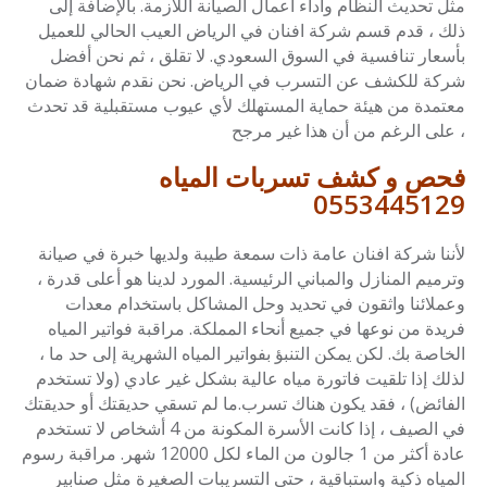
مثل تحديث النظام وأداء أعمال الصيانة اللازمة. بالإضافة إلى
ذلك ، قدم قسم شركة افنان في الرياض العيب الحالي للعميل
بأسعار تنافسية في السوق السعودي. لا تقلق ، ثم نحن أفضل
شركة للكشف عن التسرب في الرياض. نحن نقدم شهادة ضمان
معتمدة من هيئة حماية المستهلك لأي عيوب مستقبلية قد تحدث
، على الرغم من أن هذا غير مرجح
فحص و كشف تسربات المياه
0553445129
لأننا شركة افنان عامة ذات سمعة طيبة ولديها خبرة في صيانة
وترميم المنازل والمباني الرئيسية. المورد لدينا هو أعلى قدرة ،
وعملائنا واثقون في تحديد وحل المشاكل باستخدام معدات
فريدة من نوعها في جميع أنحاء المملكة. مراقبة فواتير المياه
الخاصة بك. لكن يمكن التنبؤ بفواتير المياه الشهرية إلى حد ما ،
لذلك إذا تلقيت فاتورة مياه عالية بشكل غير عادي (ولا تستخدم
الفائض) ، فقد يكون هناك تسرب.ما لم تسقي حديقتك أو حديقتك
في الصيف ، إذا كانت الأسرة المكونة من 4 أشخاص لا تستخدم
عادة أكثر من 1 جالون من الماء لكل 12000 شهر. مراقبة رسوم
المياه ذكية واستباقية ، حتى التسريبات الصغيرة مثل صنابير