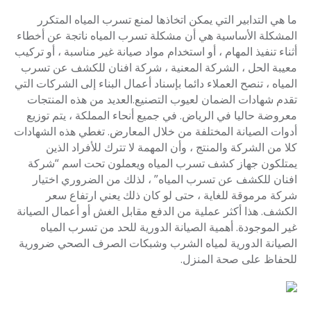
ما هي التدابير التي يمكن اتخاذها لمنع تسرب المياه المتكرر
المشكلة الأساسية هي أن مشكلة تسرب المياه ناتجة عن أخطاء
أثناء تنفيذ المهام ، أو استخدام مواد صيانة غير مناسبة ، أو تركيب
معيبة الحل ، الشركة المعنية ، شركة افنان للكشف عن تسرب
المياه ، تنصح العملاء دائما بإسناد أعمال البناء إلى الشركات التي
تقدم شهادات الضمان لعيوب التصنيع.العديد من هذه المنتجات
معروضة حاليا في الرياض. في جميع أنحاء المملكة ، يتم توزيع
أدوات الصيانة المختلفة من خلال المعارض. تغطي هذه الشهادات
كلا من الشركة والمنتج ، وأن المهمة لا تترك للأفراد الذين
يمتلكون جهاز كشف تسرب المياه ويعملون تحت اسم “شركة
افنان للكشف عن تسرب المياه” ، لذلك من الضروري اختيار
شركة مرموقة للغاية ، حتى لو كان ذلك يعني ارتفاع سعر
الكشف. هذا أكثر عملية من الدفع مقابل الغش أو أعمال الصيانة
غير الموجودة. أهمية الصيانة الدورية للحد من تسرب المياه
الصيانة الدورية لمياه الشرب وشبكات الصرف الصحي ضرورية
للحفاظ على صحة المنزل.