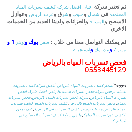
ثم تعتبر شركة
افنان
افضل
شركة
كشف
تسربات
المياه
فى
و
و
ق و
وعوازل
المعتمدة
شمال
جنوب
شر
غرب
الرياض
الاسطح و
والخزانات ولدينا العديد من الخدمات
المسابح
الاخرى
ثم يمكنك التواصل معنا من خلال :
بوك و
1 و
فيس
تويتر
و
و
تويتر 2
تيك توك
انستجرام
فحص تسربات المياه بالرياض
0553445129
Tagged
أسعار كشف تسربات المياه بالرياض
,
أفضل شركة كشف تسربات
المياه
,
ارخص شركة فحص تسربات المياه بالرياض
,
افضل شركة فحص
تسربات المياه بالرياض
,
شركة فحص تسربات المياه بالرياض
,
فحص تسربات
المياه
,
فحص تسربات المياه بالرياض
,
كشف تسربات المياه
,
كشف تسربات
المياه بالرياض مجانا
,
كم سعر كشف التسربات في الرياض؟
,
كيف يمكن
الكشف عن تسريب المياه؟
,
ما هي شركة كشف تسربات المسابح في
الرياض؟