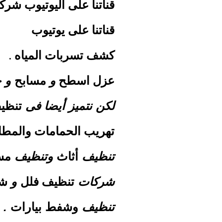
قناتنا على اليوتيوب شركة افنا
قناتنا على يوتيوب
كشف تسربات المياه .
عزل
اسطح
مسابح
خ
و
و
تنظي
لكن نتميز أيضا فى
تهريب الحمامات والمطا
أثاث
مس
تنظيف
وتنظيف
تنظيف فلل
ش
شركات
و
وشفط
بيارات
تنظيف
.