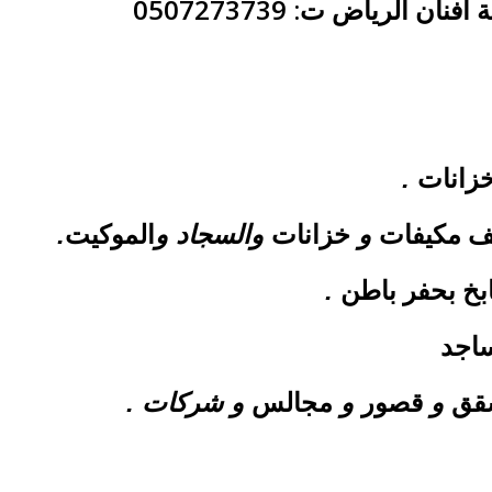
ن الرياض ت: 0507273739
زانات
.
ف
مكيفات
خزانات
الموكيت
و
والسجاد و
.
بخ بحفر باطن
.
اجد
قق
قصور
مجالس
و
و
و شركات .