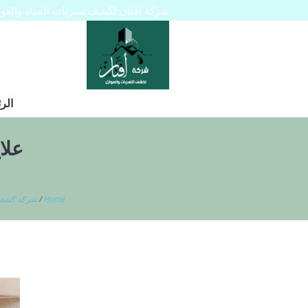
شركة أفنان لكشف تسربات المياه والعوازل 445129
الر
علا
Home
/
شركه كشف ت