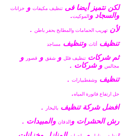
لكن نتميز أيضا فى
و
تنظيف
مكيفات
خزانات
والسجاد و
.
الموكيت
لأن
.
تهريب الحمامات والمطابخ بحفر باطن
تنظيف
وتنظيف
أثاث
مساجد
ثم شركات
و
و
و
تنظيف فلل
شقق
قصور
و شركات .
مجالس
تنظيف
.
وشفط
بيارات
.
حل ارتفاع فاتورة المياه
افضل شركة تنظيف
.
بالبخار
رش الحشرات و
والمبيدات .
الدفان
ت
و
المنازل وخزانات
نظيف منازل
واجهات