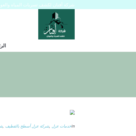
شركة أفنان لكشف تسربات المياه والعوازل 445129
الر
In
خدمات عزل
,
شركة عزل أسطح بالقطيف
,
شر