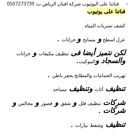
قناتنا على اليوتيوب شركة افنان الرياض ت: 0507273739
قناتنا على يوتيوب
كشف تسربات المياه .
و
و
.
عزل
اسطح
مسابح
خزانات
لكن نتميز أيضا فى
و
تنظيف
مكيفات
خزانات
والسجاد و
.
الموكيت
.
تهريب الحمامات والمطابخ بحفر باطن
تنظيف
وتنظيف
أثاث
مساجد
شركات
و
و
و
و
تنظيف فلل
شقق
قصور
مجالس
شركات .
تنظيف
.
وشفط
بيارات