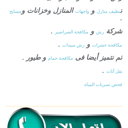
ت
و
المنازل وخزانات و
نظيف منازل
واجهات
مسابح
.
شركة
و
.
رش
مكافحة الصراصير
و
.
مكافحة حشرات
رش مبيدات
ثم نتميز أيضا فى
و طيور .
مكافحة حمام
.
نقل أثاث
فحص تسربات المياه