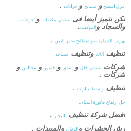
و
و
.
عزل
اسطح
مسابح
خزانات
لكن نتميز أيضا فى
و
تنظيف
مكيفات
خزانات
والسجاد و
.
الموكيت
.
تهريب الحمامات والمطابخ بحفر باطن
تنظيف
وتنظيف
أثاث
مساجد
شركات
و
و
و
و
تنظيف فلل
شقق
قصور
مجالس
شركات .
تنظيف
.
وشفط
بيارات
.
حل ارتفاع فاتورة المياه
افضل شركة تنظيف
.
بالبخار
رش الحشرات و
والمبيدات .
الدفان