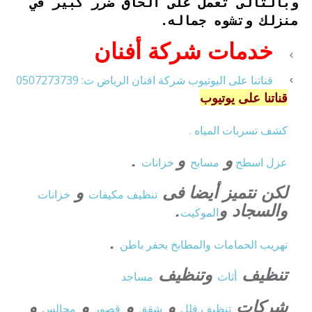
وبالتالى تعمل على الحاق ضرر كبير في
منزلك وتشوه جماله.
خدمات شركة أفنان
قناتنا على اليوتيوب شركة افنان الرياض ت: 0507273739
قناتنا على يوتيوب
كشف تسربات المياه .
و
و
.
عزل
اسطح
مسابح
خزانات
لكن نتميز أيضا فى
و
تنظيف
مكيفات
خزانات
والسجاد و
.
الموكيت
.
تهريب الحمامات والمطابخ بحفر باطن
تنظيف
وتنظيف
أثاث
مساجد
شركات
و
و
و
و
تنظيف فلل
شقق
قصور
مجالس