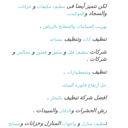
لكن نتميز أيضا فى
و
تنظيف
مكيفات
خزانات
والسجاد و
.
الموكيت
.
تهريب الحمامات والمطابخ بالرياض
تنظيف
وتنظيف
أثاث
مساجد
شركات
و
و
و
و
تنظيف فلل
شقق
قصور
مجالس
شركات .
تنظيف
.
وشفط
بيارات
.
حل ارتفاع فاتورة المياه
افضل شركة تنظيف
.
بالبخار
رش الحشرات و
والمبيدات .
الدفان
ت
و
المنازل وخزانات و
نظيف منازل
واجهات
مسابح