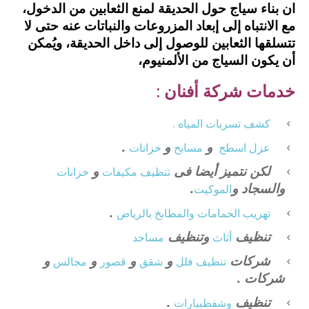
ان بناء سياج حول الحديقة لمنع الثعابين من الدخول،
مع الانتباه إلى إبعاد المزروعات والنباتات عنه حتى لا
تتسلقها الثعابين للوصول إلى داخل الحديقة، ويُمكن
أن يكون السياج من الألمنيوم،
خدمات شركة أفنان :
كشف تسربات المياه .
و
و
.
عزل
اسطح
مسابح
خزانات
لكن نتميز أيضا فى
و
تنظيف
مكيفات
خزانات
والسجاد و
.
الموكيت
.
تهريب الحمامات والمطابخ بالرياض
تنظيف
وتنظيف
أثاث
مساجد
شركات
و
و
و
و
تنظيف فلل
شقق
قصور
مجالس
شركات .
تنظيف
.
وشفط
بيارات