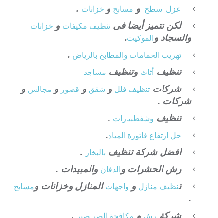
و
و
.
عزل
اسطح
مسابح
خزانات
لكن نتميز أيضا فى
و
تنظيف
مكيفات
خزانات
والسجاد و
.
الموكيت
.
تهريب الحمامات والمطابخ بالرياض
تنظيف
وتنظيف
أثاث
مساجد
شركات
و
و
و
و
تنظيف فلل
شقق
قصور
مجالس
شركات .
تنظيف
.
وشفط
بيارات
.
حل ارتفاع فاتورة المياه
افضل شركة تنظيف
.
بالبخار
رش الحشرات و
والمبيدات .
الدفان
ت
و
المنازل وخزانات و
نظيف منازل
واجهات
مسابح
.
شركة
و
.
رش
مكافحة الصراصير