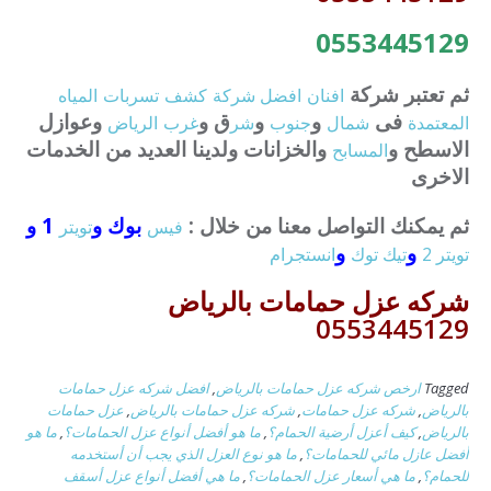
0553445129
ثم تعتبر شركة
افنان
افضل
شركة
كشف
تسربات
المياه
فى
و
و
ق و
وعوازل
المعتمدة
شمال
جنوب
شر
غرب
الرياض
الاسطح و
والخزانات ولدينا العديد من الخدمات
المسابح
الاخرى
ثم يمكنك التواصل معنا من خلال :
بوك و
1 و
فيس
تويتر
و
و
تويتر 2
تيك توك
انستجرام
شركه عزل حمامات بالرياض
0553445129
Tagged
ارخص شركه عزل حمامات بالرياض
,
افضل شركه عزل حمامات
بالرياض
,
شركه عزل حمامات
,
شركه عزل حمامات بالرياض
,
عزل حمامات
بالرياض
,
كيف أعزل أرضية الحمام؟
,
ما هو أفضل أنواع عزل الحمامات؟
,
ما هو
أفضل عازل مائي للحمامات؟
,
ما هو نوع العزل الذي يجب أن أستخدمه
للحمام؟
,
ما هي أسعار عزل الحمامات؟
,
ما هي أفضل أنواع عزل أسقف