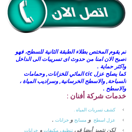
ثم يقوم المختص بطلاء الطبقة الثانية للسطح، فهو
اصبح الان امنا من حدوث اى تسريبات الى الداخل
واكثر حماية .
كما يصلح عزل cic المائي للخزانات, وحمامات
السباحة, والاسطح الخرسانية, وسراديب المياة ،
والاسطح .
خدمات شركة أفنان :
كشف تسربات المياه .
و
و
.
عزل
اسطح
مسابح
خزانات
لكن نتميز أيضا فى
و
تنظيف
مكيفات
خزانات