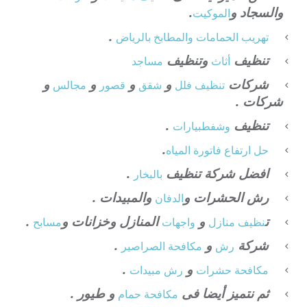
والسجاد و
.
الموكيت
.
تهريب الحمامات والمطابخ بالرياض
تنظيف
وتنظيف
أثاث
مساجد
شركات
و
و
و
و
تنظيف فلل
شقق
قصور
مجالس
شركات .
تنظيف
.
وشفط
بيارات
.
حل ارتفاع فاتورة المياه
افضل شركة تنظيف
.
بالبخار
رش الحشرات و
والمبيدات .
الدفان
ت
و
المنازل وخزانات و
.
نظيف منازل
واجهات
مسابح
شركة
و
.
رش
مكافحة الصراصير
و
.
مكافحة حشرات
رش مبيدات
ثم نتميز أيضا فى
و طيور .
مكافحة حمام