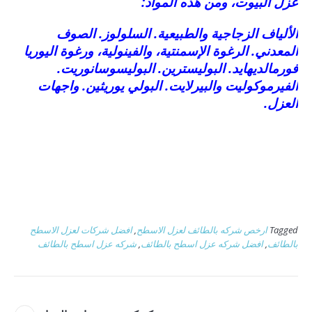
عزل البيوت، ومن هذه المواد:
الألياف الزجاجية والطبيعية. السلولوز. الصوف
المعدني. الرغوة الإسمنتية، والفينولية، ورغوة اليوريا
فورمالديهايد. البوليسترين. البوليسوسانوريت.
الفيرموكوليت والبيرلايت. البولي يوريثين. واجهات
العزل.
Tagged
ارخص شركه بالطائف لعزل الاسطح
,
افضل شركات لعزل الاسطح
بالطائف
,
افضل شركه عزل اسطح بالطائف
,
شركه عزل اسطح بالطائف