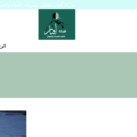
شركة أفنان لكشف تسربات المياه والعوازل 445129
الر