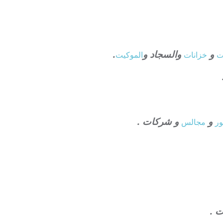
و
والسجاد و
.
ت
خزانات
الموكيت
و
و شركات .
ر
مجالس
ت .