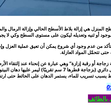
المنزل هي إزالة بلاط الأسطح الحالي وإزالة الرمال وال
الموجود أو ثنيه وتعديله ليكون على مستوى السطح وكي لا ي
كد من عدم وجود أي شروخ يمكن أن تعيق عملية العزل وإص
 حتى تتحمّل المواد العازلة.
جاجة أو رقبة إزازة” وهي عبارة عن إنحناء عند إلتقاء الأر
يتم عمله بالمونة الأسمنتية بشكل دائري (بزجاجة قطرها 7 سم تق
سريب للماء، يستمر الدهان على الحائط حتى ارتفاع 20 أو 30 سم تقريب
بالطائف