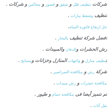
شركات
و
و
و
و شركات .
تنظيف فلل
شقق
قصور
مجالس
تنظيف
.
وشفط
بيارات
.
حل ارتفاع فاتورة المياه
افضل شركة تنظيف
.
بالبخار
رش الحشرات و
والمبيدات .
الدفان
ت
و
المنازل وخزانات و
.
نظيف منازل
واجهات
مسابح
شركة
و
.
رش
مكافحة الصراصير
و
.
مكافحة حشرات
رش مبيدات
ثم نتميز أيضا فى
و طيور .
مكافحة حمام
.
نقل أثاث