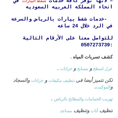
شفط البيارات
– لانها توفر كافه خدمات
في
انحاء المملكه العربيه السعوديه
-خدمات شفط بيارات بالرياض والسرعه
في الرد خلال 24 ساعه
للتواصل معنا على الأرقام التالية
:0507273739
كشف تسربات المياه .
و
و
.
عزل
اسطح
مسابح
خزانات
لكن نتميز أيضا فى
و
والسجاد
تنظيف
مكيفات
خزانات
و
.
الموكيت
.
تهريب الحمامات والمطابخ بالرياض
تنظيف
وتنظيف
أثاث
مساجد