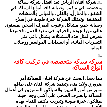
شركة افنان الرياض تعد افضل شركة سباكة
متخصصة في تركيب وصيانة كافة أنواع السباكة في
الشقق، والمنازل، والفلل، والمباني والمنشآت
المختلفة، وتمتلك الشركة خبرة طويلة في إصلاح
وصيانة جميع مشاكل وعيوب الصرف الصحي بمستوى
عالي من الجودة والحرفية في تنفيذ العمل، فجميعنا
نتعرض لمثل هذه المشكلات بشكل دائم، مثل
التسربات المائية، أو انسدادات المواسير ووصلات
المياه،
شركه سباكه متخصصه في تركيب كافه
انواع السباكه
مما يجعل البحث عن شركة افنان للسباكة أمر
ضروري ولابد منه، وتعتمد شركة افنان على طاقم
مميز من أمهر الفنيين والسباكين المتميزين في أعمال
السباكة والصرف الصحي على أكمل وجه، حيث
يمتلكون خبرة طويلة وتدريب مكثف للقيام بهذه
الأعمال بطريقة صحيحة ترضي العميل وتنال ثقته