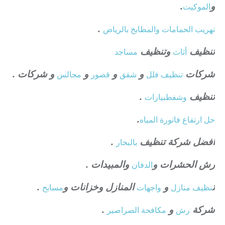
و
.
الموكيت
.
تهريب الحمامات والمطابخ بالرياض
تنظيف
وتنظيف
أثاث
مساجد
شركات
و
و
و
و شركات .
تنظيف فلل
شقق
قصور
مجالس
تنظيف
.
وشفط
بيارات
.
حل ارتفاع فاتورة المياه
افضل شركة تنظيف
.
بالبخار
رش الحشرات و
والمبيدات .
الدفان
ت
و
المنازل وخزانات و
.
نظيف منازل
واجهات
مسابح
شركة
و
.
رش
مكافحة الصراصير