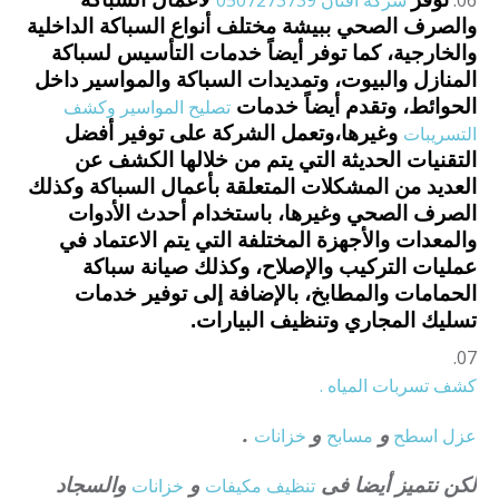
شركة افنان 0507273739
والصرف الصحي ببيشة مختلف أنواع السباكة الداخلية
والخارجية، كما توفر أيضاً خدمات التأسيس لسباكة
المنازل والبيوت، وتمديدات السباكة والمواسير داخل
الحوائط، وتقدم أيضاً خدمات
تصليح المواسير وكشف
التسريبات
وغيرها،
وتعمل الشركة على توفير أفضل
التقنيات الحديثة التي يتم من خلالها الكشف عن
العديد من المشكلات المتعلقة بأعمال السباكة وكذلك
الصرف الصحي وغيرها، باستخدام أحدث الأدوات
والمعدات والأجهزة المختلفة التي يتم الاعتماد في
عمليات التركيب والإصلاح، وكذلك صيانة سباكة
الحمامات والمطابخ، بالإضافة إلى توفير خدمات
تسليك المجاري وتنظيف البيارات.
كشف تسربات المياه .
و
و
.
عزل
اسطح
مسابح
خزانات
لكن نتميز أيضا فى
و
والسجاد
تنظيف
مكيفات
خزانات