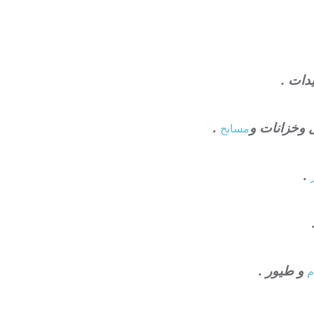
دات .
 وخزانات و
.
مسابح
.
و طيور .
م