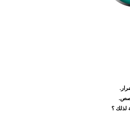
رار.
خصص.
 لذلك ؟