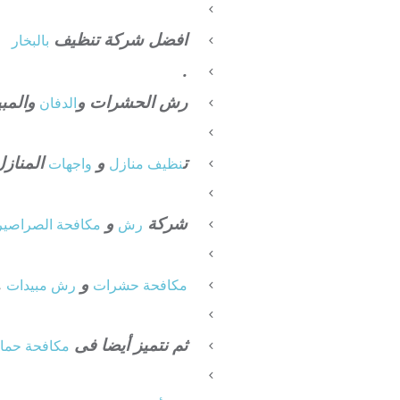
افضل شركة تنظيف
بالبخار
.
رش الحشرات و
والمبي
الدفان
ت
و
المنازل
نظيف منازل
واجهات
شركة
و
رش
مكافحة الصراصير
و
.
مكافحة حشرات
رش مبيدات
ثم نتميز أيضا فى
مكافحة حما