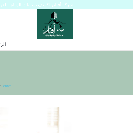
شركة أفنان لكشف تسربات المياه والعوازل 445129
الر
/
Home