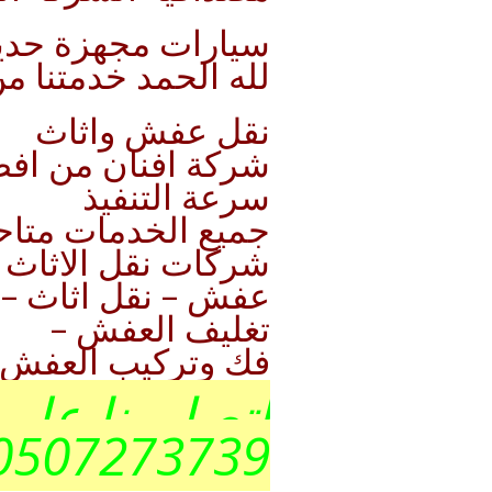
سيارات مجهزة حديث
لله الحمد خدمتنا 
نقل عفش واثاث
شركة افنان من افضل
سرعة التنفيذ
جميع الخدمات متاحة
شركات نقل الاثاث
عفش – نقل اثاث – 
تغليف العفش –
فك وتركيب العفش 
اتصل بنا علي
0507273739