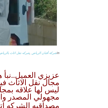
In
شركة أفنان الرياض
,
شركه نقل اثاث بالرياض
عزيزي العميل..نبأ ه
مجال نقل الاثاث في
ليس لها علاقه بمج
مجهولي المصدر والض
مصداقيه الشركه ات