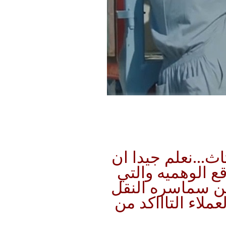
ثاث…نعلم جيدا ان
ع الوهميه والتي
من سماسره النقل
لاء التاااكد من