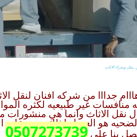
,
نقل وشراء الاثاث
ااام جدااا من شركه افنان لنقل الا
ه منافسات غير طبيعيه لكثره المواق
ال نقل الاثاث وانما هي منشورات 
حيه هو العميل لذلك يجب علي العم
0507273739
صل بنا علي