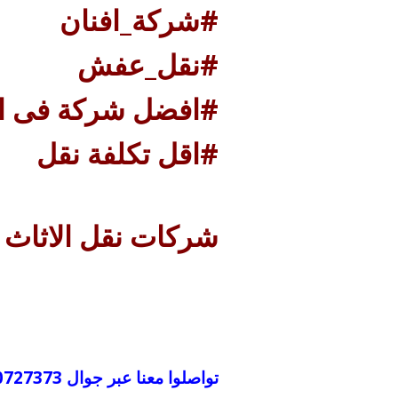
#شركة_افنان
#نقل_عفش
#افضل شركة فى ا
#اقل تكلفة نقل
شركات نقل الاثاث 
تواصلوا معنا عبر جوال 050727373