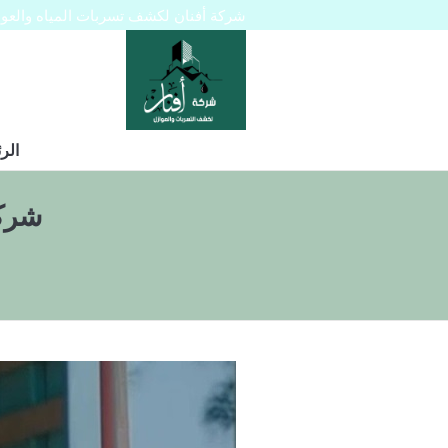
شركة أفنان لكشف تسربات المياه والعوازل 445129
الر
شركه 