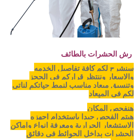
رش الحشرات بالطائف
سنشرح لكم كافة تفاصيل الخدمه
والاسعار وننتظر قراركم فى الحجز
وتنسيق ميعاد مناسب لنمط حياتكم لناتى
لكم فى الميعاد
هنفحص المكان
هيتم الفحص جيدا باستخدام اجهزه
الاستشعار الحرارية ومعرفة انواع واماكن
الحشرات بداخل الحوائط فى دقائق