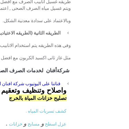
طريقه غسيل أنابيب الصرف مع افضل
ش
ويتم غسيل مياه الصرف الصحى , اعتماد
وبالاعتماد على سدادة معدنية الشكل.
الطريقه الثانية (الطريقه الاعتيادي
وفى هذه الطريقه يتم استخدام الانابي
مثل غاز ثانى اكسيد الكربون مع افض
شركةأفنان لخدمات الصرف الصح
قناتنا على اليوتيوب شركة افنان الرياض ت
واصلاح وتنظيف وتعقيم خ
تصليح خزانات المياة بالخرج
كشف تسربات المياه .
و
و
.
عزل
اسطح
مسابح
خزانات