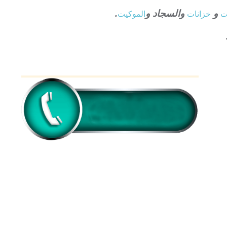
و
والسجاد و
.
ت
خزانات
الموكيت