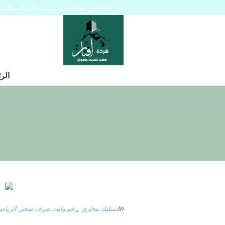
شركة أفنان لكشف تسربات المياه والعوازل 445129
الر
In
تسليك مجاري
,
رقم وايت صرف صحي الرياض