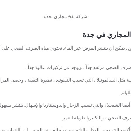
شركة نفخ مجارى بجدة
لمجاري في جدة
 . يمكن أن ينتشر المرض عبر الماء. تحتوي مياه الصرف الصحي على الع
صرف الصحي مرتفع جداً ، ويوجد في تركيزات عالية جداً ،
ئية مثل السالمونيلا ، التي تسبب التيفوئيد ، نظيرة التيفية ، وحصى المرار
 أيضا الشيجلا ، والتي تسبب الزحار والدوسنتاريا والإسهال. ينتشر بسهول
رف الصحي ، والبكتيريا طويلة العمر
كسد النتروجين المذاب الناتج من مياه الصرف الصحي إلى النترات وي