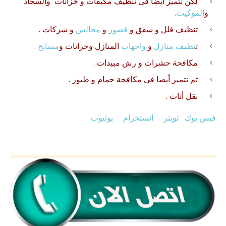
لكن نتميز أيضا فى
تنظيف
مكيفات
و
خزانات
والسجاد
و
الموكيت
.
تنظيف فلل
و
شقق
و
قصور
و
مجالس
و شركات .
ت
نظيف منازل
و
واجهات
المنازل وخزانات و
مسابح
.
مكافحة حشرات
و
رش مبيدات
.
ثم نتميز أيضا فى
مكافحة حمام
و طيور .
نقل أثاث
.
فيس بوك
تويتر
انستجرام
يوتيوب