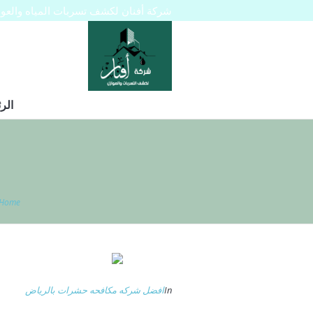
شركة أفنان لكشف تسربات المياه والعوازل 445129
الر
Home
In
افضل شركه مكافحه حشرات بالرياض