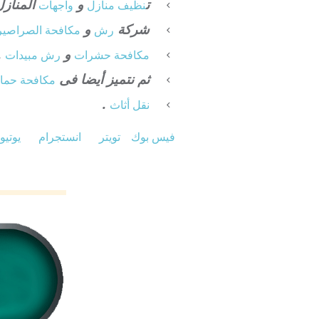
ت
و
المنازل
نظيف منازل
واجهات
شركة
و
رش
مكافحة الصراصير
و
.
مكافحة حشرات
رش مبيدات
ثم نتميز أيضا فى
مكافحة حما
.
نقل أثاث
فيس بوك
تويتر
انستجرام
يوتي