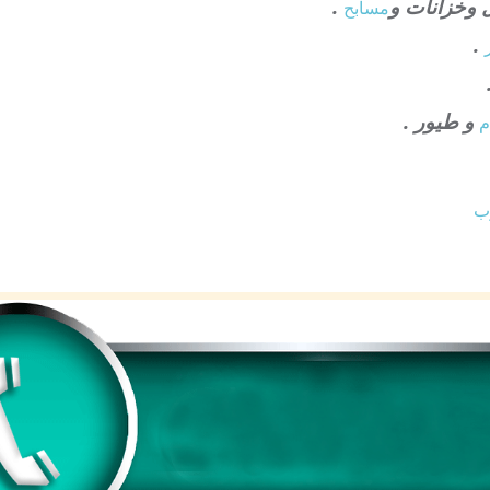
 وخزانات و
.
مسابح
.
و طيور .
م
وب