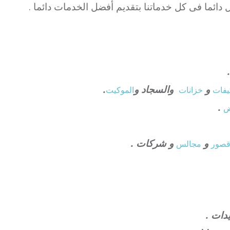
ل دائما فى كل خدماتنا بتقديم أفضل الخدمات دائما .
و
والسجاد و
.
فات
خزانات
الموكيت
.
ض
و
و شركات .
صور
مجالس
دات .