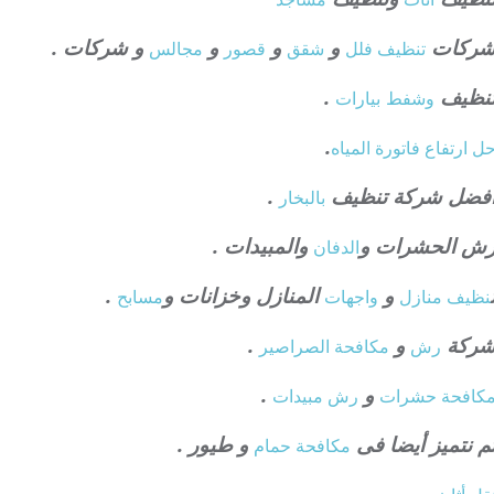
ركات
و
و
و
و شركات .
تنظيف فلل
شقق
قصور
مجالس
نظيف
.
وشفط
بيارات
.
ل ارتفاع فاتورة المياه
فضل شركة تنظيف
.
بالبخار
ش الحشرات و
والمبيدات .
الدفان
و
المنازل وخزانات و
.
نظيف منازل
واجهات
مسابح
ركة
و
.
رش
مكافحة الصراصير
و
.
كافحة حشرات
رش مبيدات
م نتميز أيضا فى
و طيور .
مكافحة حمام
.