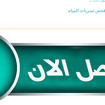
قل أثاث
حص تسربات المياه