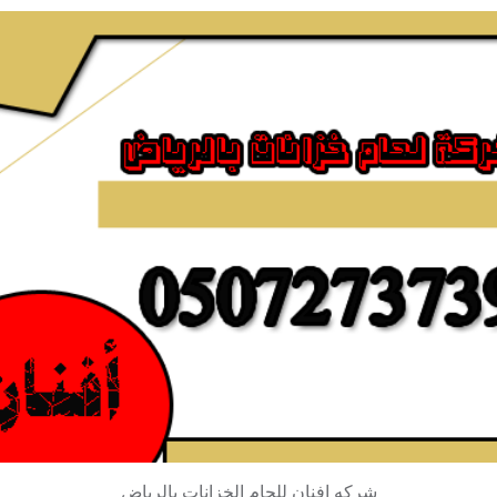
شركه افنان للحام الخزانات بالرياض