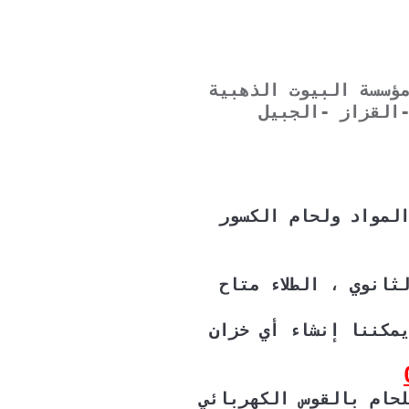
لحام خزانات الفيبر جلاس بالرياض المنطقة الشرقية 0507273739 مؤسسة البيوت الذهبية
-القزاز -الجبيل
المواد ولحام الكسور
الثانوي ،
الطلاء متاح
يمكننا إنشاء أي خزان
خزانات لدينا اللحام بالقوس الغارق (SAW) ، اللحام بالقوس الكهربائي