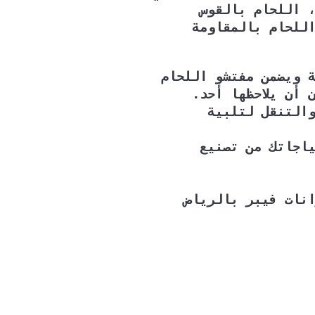
المتدفق (FCAW) ، اللحام بالقوس المعدني الغازي (GMAW) ، اللحام بالقوس
ازي (GTAW) ، اللحام بالقوس المعدني المحمي (SMAW) واللحام بالمقاومة
ة ويضمن مفتشو اللحام
 أن يلاحظها أحد.
التنقل لتلبية
يد لتلبية احتياجاتك من تصنيع
نات فيبر بالرياض