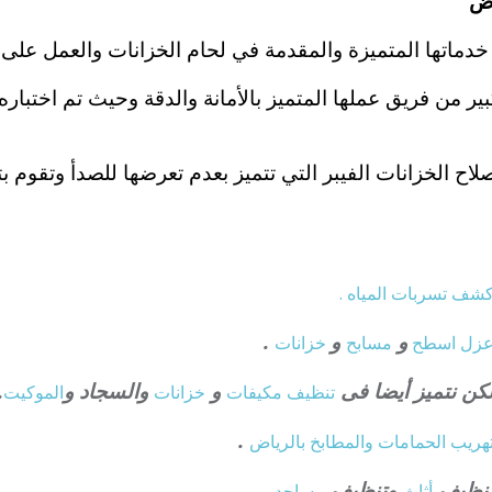
اض
اتها المتميزة والمقدمة في لحام الخزانات والعمل على صي
ير من فريق عملها المتميز بالأمانة والدقة وحيث تم اختباره
الخزانات الفيبر التي تتميز بعدم تعرضها للصدأ وتقوم بتعق
شف تسربات المياه .
و
و
.
زل
اسطح
مسابح
خزانات
كن نتميز أيضا فى
و
والسجاد و
.
تنظيف
مكيفات
خزانات
الموكيت
.
هريب الحمامات والمطابخ بالرياض
نظيف
وتنظيف
أثاث
مساجد