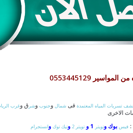
اسير 0553445129
فى
و
و
ق و
شف
تسربات
المياه
المعتمدة
شمال
جنوب
شر
غرب
الري
مات الاخرى
:
بوك و
1 و
و
و
فيس
تويتر
تويتر 2
تيك توك
انستجرام