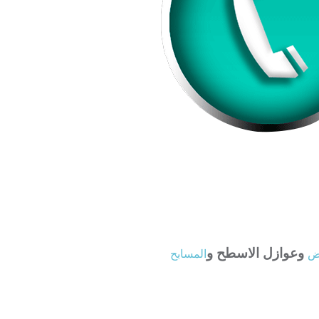
وعوازل الاسطح و
اض
المسابح