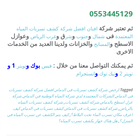
0553445129
ثم تعتبر شركة
افنان
افضل
شركة
كشف
تسربات
المياه
فى
و
و
ق و
وعوازل
المعتمدة
شمال
جنوب
شر
غرب
الرياض
الاسطح و
والخزانات ولدينا العديد من الخدمات
المسابح
الاخرى
ثم يمكنك التواصل معنا من خلال :
بوك و
1 و
فيس
تويتر
و
و
تويتر 2
تيك توك
انستجرام
Tagged
ارخص شركة كشف تسربات فى الدمام
,
افضل شركة كشف تسربات
فى الدمام
,
الشركات المعتمدة لدي شركة المياه الوطنية في الدمام
,
شركة
عزل اسطح بالدمام
,
شركة كشف تسربات
,
شركة كشف تسربات المياه
بالرياض
,
شركة كشف تسربات فى الدمام
,
كشف تسربات فى الدمام
,
كيف
أعرف مكان تسرب الماء تحت البلاط؟
,
كيف يتم الكشف عن تسرب المياه في
المنزل؟
,
هل هناك جهاز يكشف تسرب المياه؟