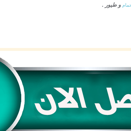
و طيور .
مام