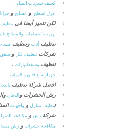
كشف تسربات المياه .
و
و
عزل
اسطح
مسابح
خزانا
لكن نتميز أيضا فى
تنظيف
م
تهريب الحمامات والمطابخ بال
تنظيف
وتنظيف
أثاث
مساج
شركات
و
تنظيف فلل
شقق
تنظيف
.
وشفط
بيارات
.
حل ارتفاع فاتورة المياه
افضل شركة تنظيف
بالبخا
رش الحشرات و
وال
الدفان
ت
و
المن
نظيف منازل
واجهات
شركة
و
رش
مكافحة الصرا
و
مكافحة حشرات
رش مبيدا