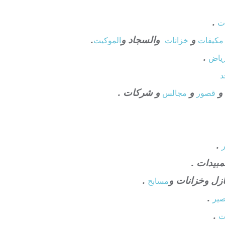
.
ت
و
والسجاد و
.
كيفات
خزانات
الموكيت
.
رياض
د
و
و
و شركات .
قصور
مجالس
.
ر
مبيدات .
ازل وخزانات و
.
مسابح
.
صير
.
ت