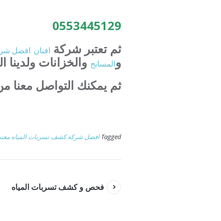
0553445129
ثم تعتبر شركة
افنان
افضل
شرك
و
والخزانات ولدينا ا
المسابح
ثم يمكنك التواصل معنا من
Tagged
افضل شركة كشف تسربات المياه معتم
فحص و كشف تسربات المياه