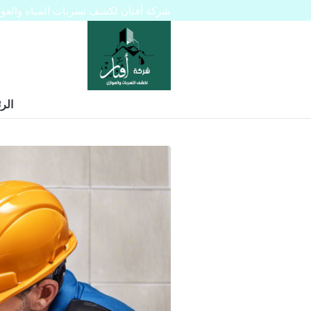
شركة أفنان لكشف تسربات المياه والعوازل 445129
الر