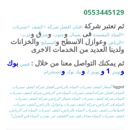
0553445129
ثم تعتبر شركة
افنان
افضل
شركة
>كشف
>تسربات
فى
و
و
ق و
>المياه
المعتمدة
شمال
جنوب
شر
غرب
وعوازل الاسطح و
والخزانات
>الرياض
المسابح
ولدينا العديد من الخدمات الاخرى
ثم يمكنك التواصل معنا من خلال :
بوك
فيس
و
1 و
و
و
تويتر
تويتر 2
تيك توك
انستجرام
Tagged
أسعار كشف تسربات المياه بالرياض
,
أفضل شركة كشف تسربات
المياه
,
افضل شركة كشف تسربات المياه فى الرياض
,
شركة كشف تسربات
المياه
,
شركة كشف تسربات المياه شمال الرياض
,
شركة كشف تسربات
المياه فى الرياض
,
شركة كشف تسربات وعوازل بالرياض
,
كشف تسربات
الحمامات
,
كشف تسربات المياه بالرياض
,
كشف تسربات المياه فى الرياض
,
كشف تسربات المياه مجانا
,
كيف يتم الكشف عن تسرب المياه في المنزل؟