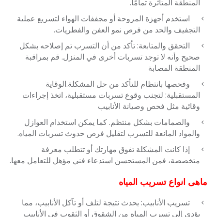
المنطقة المتأثرة تمامًا.
استخدم أجهزة المروحة أو مجففات الهواء لتسريع عملية
التجفيف والحد من فرص نمو العفن والفطريات.
التحقق والمتابعة: تأكد من أن التسرب تم إصلاحه بشكل
صحيح وأنه لا توجد تسربات أخرى في المنزل. قم بمراقبة
المنطقة المصابة
وفحصها بانتظام للتأكد من حل المشكلة.الوقاية
المستقبلية: لتجنب وقوع تسربات مستقبلية، اتخذ إجراءات
وقائية مثل فحص وصيانة الأنابيب
والصمامات بشكل منتظم. كما يمكن استخدام العوازل
والمواد المانعة للتسرب لتقليل فرص حدوث تسربات المياه.
إذا كانت المشكلة تفوق مهارتك أو تتطلب معرفة
متخصصة، فمن المستحسن استدعاء فني مؤهل للتعامل معها.
ماهى انواع تسريب المياه
تسريب الأنابيب: يحدث نتيجة لتلف أو تآكل الأنابيب، مما
يؤدي إلى تسرب المياه من الشقوق أو الثقوب في الأنابيب