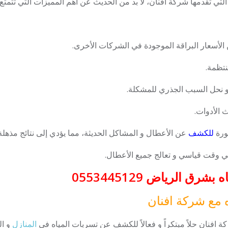
ي تقدمها شركة افنان، لا بد من الحديث عن أهم المميزات التي تتمتع به
من الأسعار البراقة الموجودة في الشركات الأخرى.
نتظمة.
 نحل السبب الجذري للمشكلة.
 الأدوات.
ورة
للكشف
عن الأعطال و المشاكل الحديثة، مما يؤدي إلى نتائج مذهلة 
في وقت قياسي و تعالج جميع الأعطال.
 الرياض 0553445129
مع شركة افنان
 افنان حلاً مبتكراً و فعالاً للكشف عن تسربات المياه في
المنازل
و ال