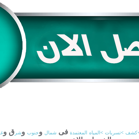
فى
و
و
ق و
كشف
>تسربات
>المياه
المعتمدة
شمال
جنوب
شر
غ