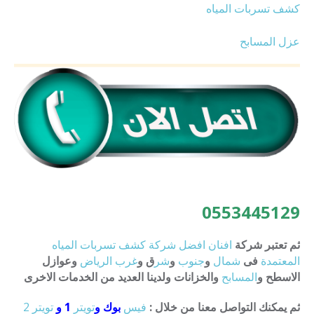
كشف تسربات المياه
عزل المسابح
0553445129
ثم تعتبر شركة
افنان
افضل
شركة
كشف
تسربات
المياه
المعتمدة
فى
شمال
و
جنوب
و
شر
ق و
غرب
الرياض
وعوازل
الاسطح و
المسابح
والخزانات ولدينا العديد من الخدمات الاخرى
ثم يمكنك التواصل معنا من خلال :
فيس
بوك و
تويتر
1 و
تويتر 2