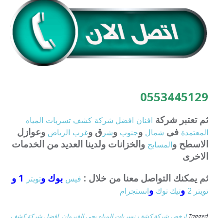
0553445129
ثم تعتبر شركة
افنان
افضل
شركة
كشف
تسربات
المياه
فى
و
و
ق و
وعوازل
المعتمدة
شمال
جنوب
شر
غرب
الرياض
الاسطح و
والخزانات ولدينا العديد من الخدمات
المسابح
الاخرى
ثم يمكنك التواصل معنا من خلال :
بوك و
1 و
فيس
تويتر
و
و
تويتر 2
تيك توك
انستجرام
Tagged
ارخص شركة كشف تسربات المياه بحي القيروان
,
افضل شركة كشف