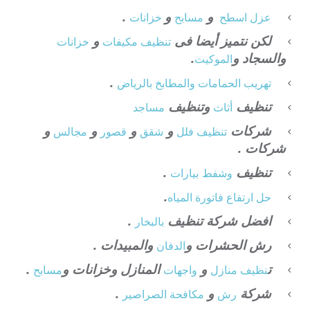
و
و
.
عزل
اسطح
مسابح
خزانات
لكن نتميز أيضا فى
و
تنظيف
مكيفات
خزانات
والسجاد و
.
الموكيت
.
تهريب الحمامات والمطابخ بالرياض
تنظيف
وتنظيف
أثاث
مساجد
شركات
و
و
و
و
تنظيف فلل
شقق
قصور
مجالس
شركات .
تنظيف
.
وشفط
بيارات
.
حل ارتفاع فاتورة المياه
افضل شركة تنظيف
.
بالبخار
رش الحشرات و
والمبيدات .
الدفان
ت
و
المنازل وخزانات و
.
نظيف منازل
واجهات
مسابح
شركة
و
.
رش
مكافحة الصراصير