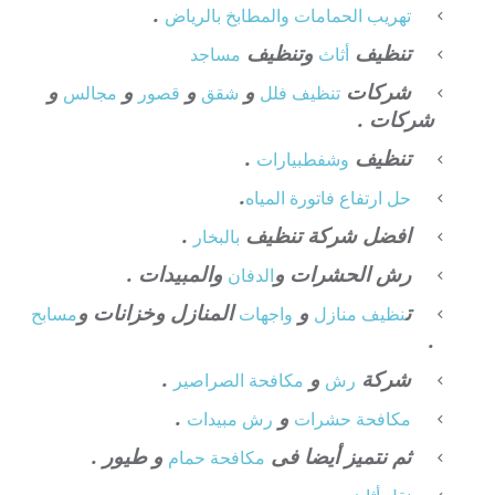
.
تهريب الحمامات والمطابخ بالرياض
تنظيف
وتنظيف
أثاث
مساجد
شركات
و
و
و
و
تنظيف فلل
شقق
قصور
مجالس
شركات .
تنظيف
.
وشفط
بيارات
.
حل ارتفاع فاتورة المياه
افضل شركة تنظيف
.
بالبخار
رش الحشرات و
والمبيدات .
الدفان
ت
و
المنازل وخزانات و
نظيف منازل
واجهات
مسابح
.
شركة
و
.
رش
مكافحة الصراصير
و
.
مكافحة حشرات
رش مبيدات
ثم نتميز أيضا فى
و طيور .
مكافحة حمام
.