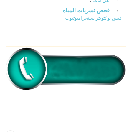
نقل أثاث
فحص تسربات المياه
فيس بوك
تويتر
انستجرام
يوتيوب