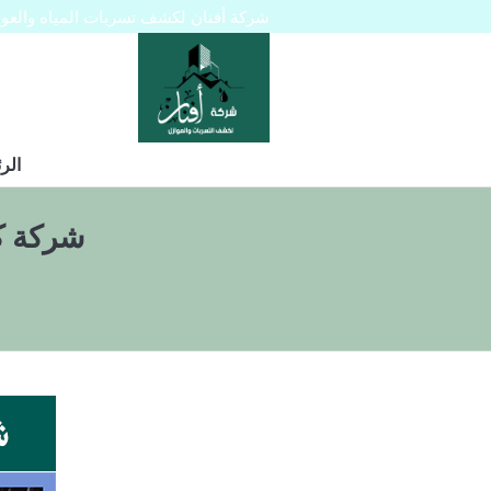
شركة أفنان لكشف تسربات المياه والعوازل 445129
الر
شركة كشف