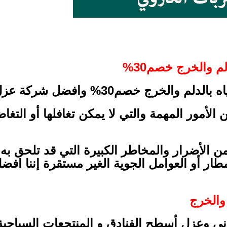
 والخرج خصم30%
خصم30% وافضل شركة عزل اسطح بالخرج
لأمور المهمة والتي لا يمكن تغافلها أو التغا
من الأضرار والمخاطر الكبيرة التي قد تلحق به
أمطار أو العوامل الجوية الغير مستقرة إننا 
والخرج
ي وعزل أسطح الفنادق و المنتجعات السياحية