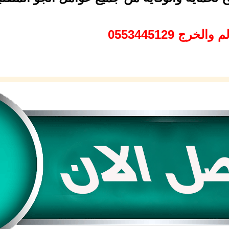
ج 0553445129