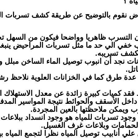
اه ؟
ياض نقوم بالتوضيح عن طريقة كشف تسربات الم
كان التسرب ظاهريا وواضحا فيكون من السهل تح
 خفي الي حد ما مثل تسربات المراحيض ينبغي
كشف تسريبه.
ت نجد أن انبوب توصيل الماء الساخن مبلل 
تل.
عدة طرق كما في الخزانات العلوية نلاحظ رش
فقد كميات كبيرة زائدة عن معدل الاستهلاك ا
اخل الأسقف والحوائط نتيجة المواسير المدفون
 ويمكن ملاحظتها بالعين المجردة.
 وجود تسربات للمياه هو وجود انسداد ببلاع
الحمامات وبلاعات غرف الغسيل.
 علي أنابيب توصيل المياه نظرا لتجمع المياه 