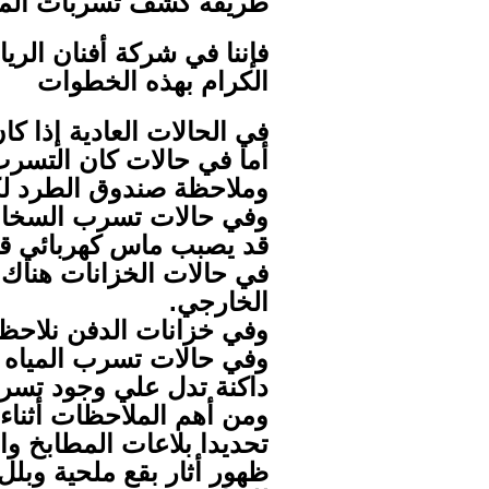
طريقة كشف تسربات المي
فإننا في شركة أفنان الر
الكرام بهذه الخطوات
في الحالات العادية إذا 
أما في حالات كان التسرب
وملاحظة صندوق الطرد ل
وفي حالات تسرب السخانا
قد يصبب ماس كهربائي قا
في حالات الخزانات هناك 
الخارجي.
وفي خزانات الدفن نلاحظ 
وفي حالات تسرب المياه د
داكنة تدل علي وجود تسرب
ومن أهم الملاحظات أثناء
تحديدا بلاعات المطابخ و
ظهور أثار بقع ملحية وبلل