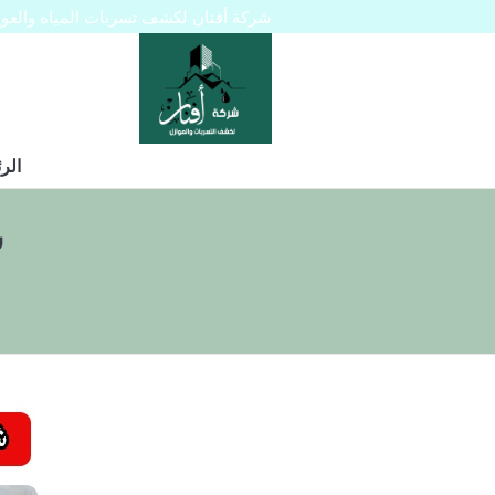
شركة أفنان لكشف تسربات المياه والعوازل 445129
الر
ش