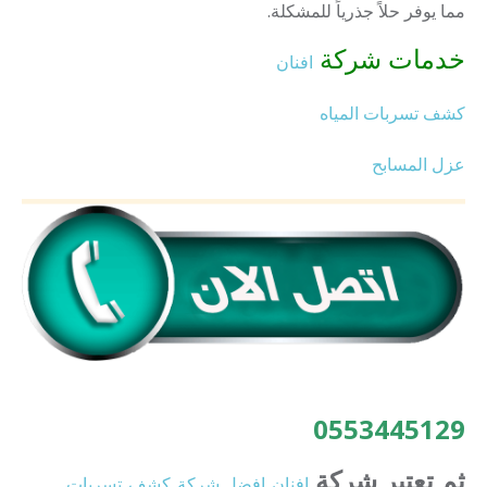
مما يوفر حلاً جذرياً للمشكلة.
خدمات شركة
افنان
كشف تسربات المياه
عزل المسابح
0553445129
ثم تعتبر شركة
افنان
افضل
شركة
كشف
تسربات