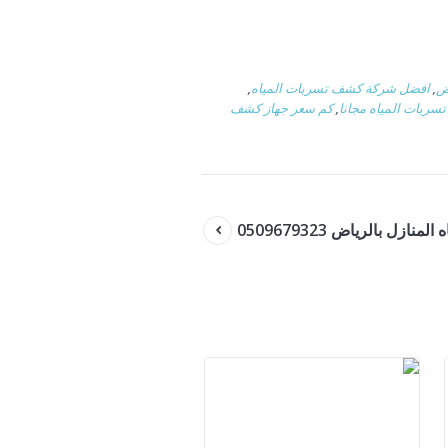
ض
,
افضل شركة كشف تسربات المياه
,
ربات المياه مجانا
,
كم سعر جهاز كشف
ل بالرياض 0509679323