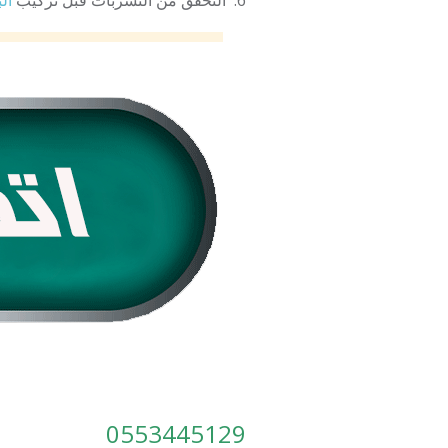
6. التحقق من التسربات قبل تركيب
ال
0553445129