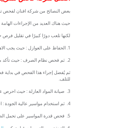
بعض النصائح من شركة افنان لفحص تس
حيث هناك العديد من الإجراءات الهامة 
لكنها تلعب دورًا كبيرًا في تقليل فرص 
1. الحفاظ على العوازل : حيث يجب الاهتمام بتجفيف أرضيات الغرف بشكل مستمر، خاصة في المطبخ و الحمام، للحفاظ على الطبقات العازلة.
2. ثم فحص نظام الصرف : حيث تأكد من أن نظام صرف مياه الأمطار يعمل بشكل جيد، و لا توجد أي عوائق تمنع تصريف المياه.
ثم يُفضل إجراء هذا الفحص في بداية ف
للتلف.
3. صيانة المواد العازلة : حيث احرص على
4. ثم استخدام مواسير عالية الجودة : اختر مواسير تتحمل الضغوط المائية لتفادي تسريب المياه.
5. فحص قدرة المواسير على تحمل الضغاط : لان عند استخدام الضاغط، تأكد من أن المواسير قادرة على تحمل الضغط الناتج.