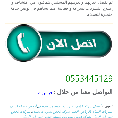
ثم بفضل خبرتهم و تدريبهم المستمر، يتمكنون من اكتشاف و
إصلاح التسربات بسرعة و فعالية، مما يساهم في توفير خدمة
متميزة للعملاء.
0553445129
التواصل معنا من خلال :
فيسبوك
Tagged
آفضل شركة كشف تسربات المياه من الداخل
,
أرخص شركة كشف
تسربات المياة بالرياض
,
افضل شركة فحص تسربات المياه
,
شركات فحص
تسربات المياه
,
شركة فحص تسربات المياه
,
فحص تسربات المياه