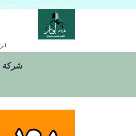
شركة أفنان لكشف تسربات المياه والعوازل 445129
الر
شركة غطا