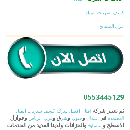
كشف تسربات المياه
عزل المسابح
0553445129
ثم تعتبر شركة
افنان
افضل
شركة
كشف
تسربات
المياه
فى
و
و
ق و
وعوازل
المعتمدة
شمال
جنوب
شر
غرب
الرياض
الاسطح و
والخزانات ولدينا العديد من الخدمات
المسابح