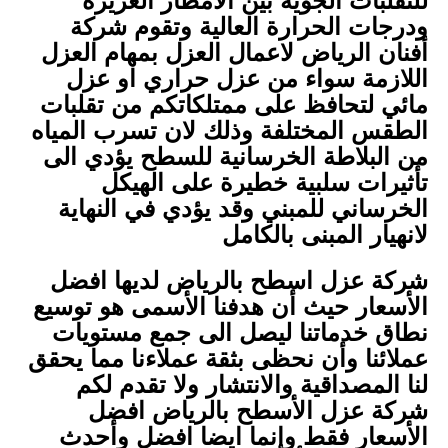
للتقلبات الجوية بين الأمطار الغزيرة
ودرجات الحرارة العالية وتقوم شركة
أفنان الرياض لاعمال العزل بمهام العزل
اللازمة سواء من عزل حراري او عزل
مائي لتحافظ على ممتلكاتكم من تقلبات
الطقس المختلفة وذلك لان تسرب المياه
من البلاطة الخرسانية للسطح يؤدي الى
تأثيرات سلبية خطيرة على الهيكل
الخرساني للمبني وقد يؤدي في النهاية
لانهيار المبنى بالكامل
شركة عزل اسطح بالرياض لديها افضل
الأسعار حيث أن هدفنا الأسمى هو توسيع
نطاق خدماتنا ليصل الى جمع مستويات
عملائنا وأن نحظى بثقة عملاءنا مما يحقق
لنا المصداقية والانتشار ولا تقدم لكم
شركة عزل الأسطح بالرياض افضل
الأسعار فقط وإنما ايضا افضل وأحدث