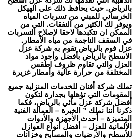
الذهبية التي تقدمها لك شركة عزل اسطح
بالرياض. حيث يحافظ ذلك على الهيكل
الخرساني للمبني من تسربات المياه
ويوفر لك الكثير من النفقات. التي من
الممكن ان تتكبدها لاحقا لإصلاح التسربات
في السقف الناجمة من مياه الأمطار.
عزل فوم بالرياض تقوم به شركة عزل
الاسطح بالرياض بأفضل وأجود مواد
العزل والتي تقاوم ظروف اطقس
المختلفة من حرارة عالية وأمطار غزيرة
تملك شركة أفنان للخدمات المنزلية جميع
المقومات التي تؤهلها بجدارة لتكون
أفضل شركة عزل مائي بالرياض، فكما
ذكرنا أننا نملك ” الخبرة – العمالة الفنية
المتميزة – أحدث الأجهزة والأدوات
الألمانية للعزل – أفضل أنواع العوازل
للأسطح والأرضيات والمسابح وخزانات