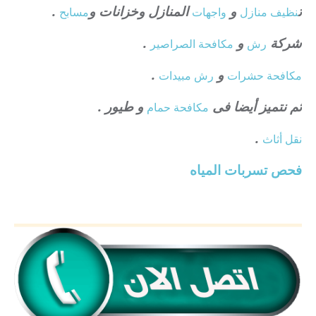
ت
و
المنازل وخزانات و
.
نظيف منازل
واجهات
مسابح
شركة
و
.
رش
مكافحة الصراصير
و
.
مكافحة حشرات
رش مبيدات
ثم نتميز أيضا فى
و طيور .
مكافحة حمام
.
نقل أثاث
فحص تسربات المياه