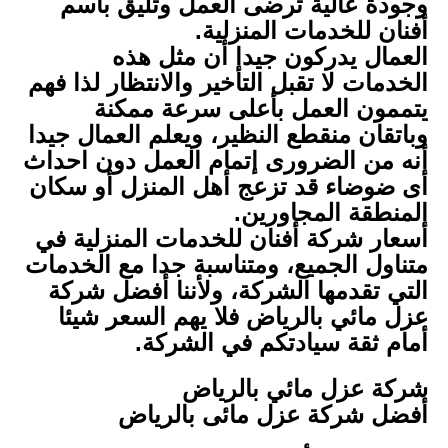
وجودة عالية ترضى العمل وتليق باسم
أفنان للخدمات المنزلية.
العمال يدركون جيدا أن مثل هذه
الخدمات لا تقبل التأخير والانتظار لذا فهم
يتممون العمل بأعلى سرعة ممكنة
وباتقان منقطع النظير، ويعلم العمال جيدا
أنه من الضرورى إتمام العمل دون احداث
أى ضوضاء قد تزعج أهل المنزل أو سكان
المنطقة المجاورين.
أسعار شركة أفنان للخدمات المنزلية في
متناول الجميع، ومتناسبة جدا مع الخدمات
التي تقدمها الشركة، ولأننا أفضل شركة
عزل مائي بالرياض فلا يهم السعر شيئا
أمام ثقة سيادتكم في الشركة.
شركة عزل مائي بالرياض
أفضل شركة عزل مائى بالرياض