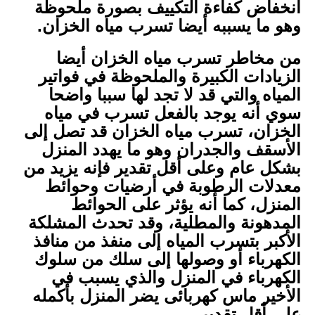
انخفاض كفاءة التكييف بصورة ملحوظة
وهو ما يسببه أيضا تسرب مياه الخزان.
من مخاطر تسرب مياه الخزان أيضا
الزيادات الكبيرة والملحوظة في فواتير
المياه والتي قد لا تجد لها سببا واضحا
سوي أنه يوجد بالفعل تسرب في مياه
الخزان، تسرب مياه الخزان قد تصل إلى
الأسقف والجدران وهو ما يهدد المنزل
بشكل عام وعلى أقل تقدير فإنه يزيد من
معدلات الرطوبة في أرضيات وحوائط
المنزل، كما أنه يؤثر على الحوائط
المدهونة والمطلية، وقد تحدث المشلكة
الأكبر بتسرب المياه إلى منفذ من منافذ
الكهرباء أو وصولها إلى سلك من سلوك
الكهرباء في المنزل والذي يسبب في
الأخير ماس كهربائى يضر المنزل بأكمله
على أقل تقدير.