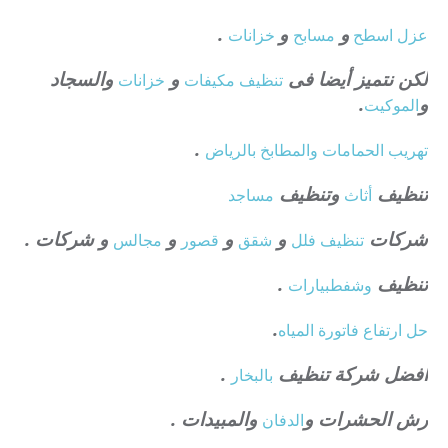
و
و
.
عزل
اسطح
مسابح
خزانات
لكن نتميز أيضا فى
و
والسجاد
تنظيف
مكيفات
خزانات
و
.
الموكيت
.
تهريب الحمامات والمطابخ بالرياض
تنظيف
وتنظيف
أثاث
مساجد
شركات
و
و
و
و شركات .
تنظيف فلل
شقق
قصور
مجالس
تنظيف
.
وشفط
بيارات
.
حل ارتفاع فاتورة المياه
افضل شركة تنظيف
.
بالبخار
رش الحشرات و
والمبيدات .
الدفان