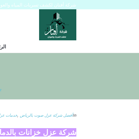
شركة أفنان لكشف تسربات المياه والعوازل 445129
الر
e
In
أفضل شركة عزل صوت بالرياض
,
خدمات عز
شركة عزل خزانات بالدما