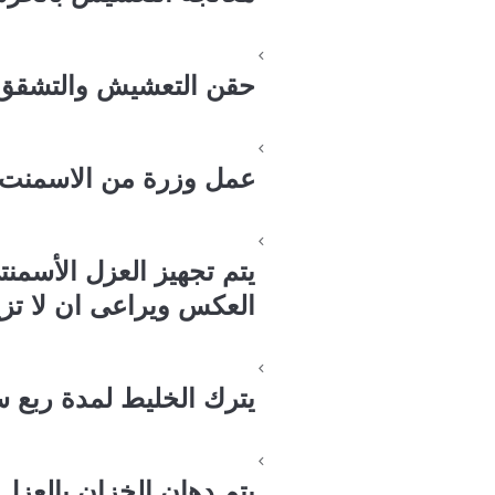
حقن التعشيش والتشقق ب
عمل وزرة من الاسمنت المقا
يتم تجهيز العزل الأسمن
العكس ويراعى ان لا تزيد نسبة الماء عن 35 % ث
يترك الخليط لمدة ربع س
يتم دهان الخزان بالعزل الاسمنتي ويت