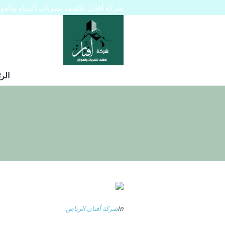
شركة أفنان لكشف تسربات المياه والعوازل 445129
الر
In
شركة أفنان الرياض