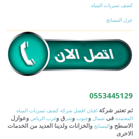
كشف تسربات المياه
عزل المسابح
0553445129
ثم تعتبر شركة
افنان
افضل
شركة
كشف
تسربات
المياه
فى
و
و
ق و
وعوازل
المعتمدة
شمال
جنوب
شر
غرب
الرياض
الاسطح و
والخزانات ولدينا العديد من الخدمات
المسابح
الاخرى