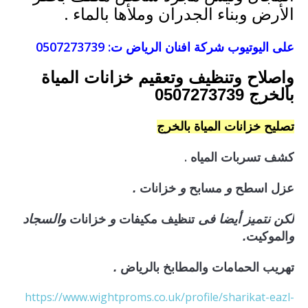
الأرض وبناء الجدران وملأها بالماء .
على اليوتيوب شركة افنان الرياض ت: 0507273739
واصلاح وتنظيف وتعقيم خزانات المياة
بالخرج
0507273739
تصليح خزانات المياة بالخرج
كشف تسربات المياه .
عزل
اسطح
مسابح
خزانات
و
و
.
تنظيف
مكيفات
خزانات
لكن نتميز أيضا فى
و
والسجاد
الموكيت
و
.
تهريب الحمامات والمطابخ بالرياض
.
https://www.wightproms.co.uk/profile/sharikat-eazl-