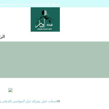
شركة أفنان لكشف تسربات المياه والعوازل 445129
الر
In
خدمات عزل
,
شركة عزل المواسير بالدمام
,
ش